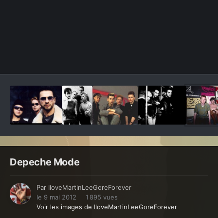
Outils des images
Depeche Mode
Par
IloveMartinLeeGoreForever
le 9 mai 2012
1 895 vues
Voir les images de IloveMartinLeeGoreForever