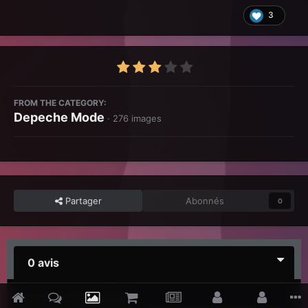
3
FROM THE CATEGORY:
Depeche Mode
· 276 images
Partager
Abonnés
0
0 avis
Il n’y a aucun avis à afficher.