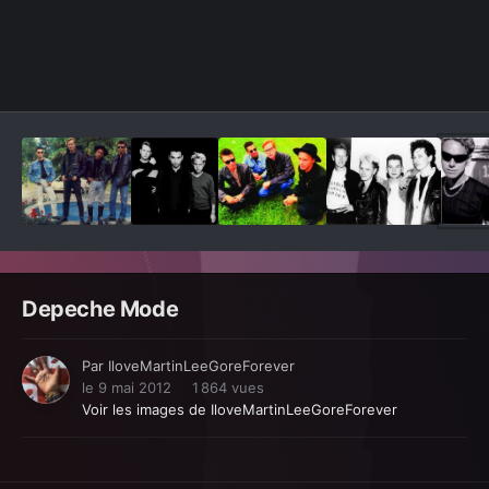
Outils des images
Depeche Mode
Par
IloveMartinLeeGoreForever
le 9 mai 2012
1 864 vues
Voir les images de IloveMartinLeeGoreForever