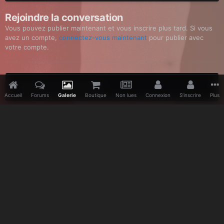
Rejoindre la conversation
Vous pouvez publier maintenant et vous inscrire plus tard. Si vous
avez un compte,
connectez-vous maintenant
pour publier avec
votre compte.
Ajouter un commentaire…
Accueil
Forums
Galerie
Boutique
Non lues
Connexion
S’inscrire
Plus
Accueil
Galerie
Divers
Autour de DM
DM gâteau
Facebook
Twitter
Youtube
Vimeo
Pinterest
IPS Theme
by
IPSFocus
Langue
Politique de confidentialité
Nous contacter
www.depeche-mode.be
Powered by Invision Community