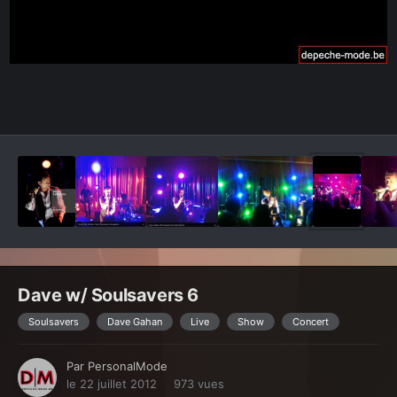
Outils des images
Dave w/ Soulsavers 6
Soulsavers
Dave Gahan
Live
Show
Concert
Par
PersonalMode
le 22 juillet 2012
973 vues