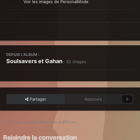
Voir les images de PersonalMode
DEPUIS L’ALBUM :
Soulsavers et Gahan
· 82 images
Partager
Abonnés
0
Il n’y a aucun commentaire à afficher.
Rejoindre la conversation