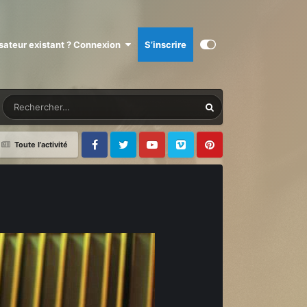
isateur existant ? Connexion
S’inscrire
Toute l’activité
Facebook
Twitter
Youtube
Vimeo
Pinterest