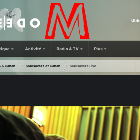
Util
tique
Activité
Radio & TV
Plus
s & Gahan
Soulsavers et Gahan
Soulsavers Live