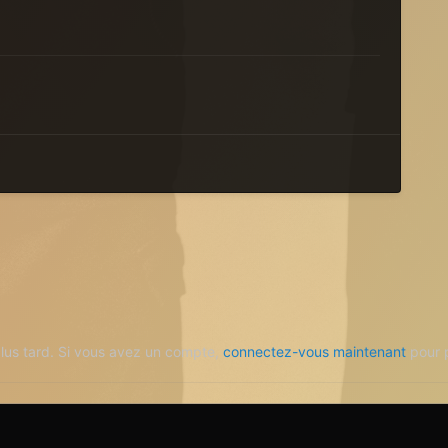
plus tard. Si vous avez un compte,
connectez-vous maintenant
pour p