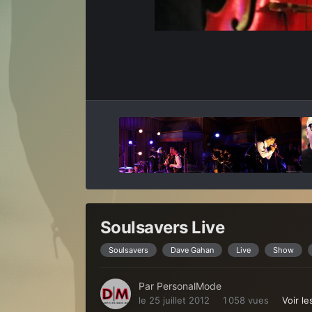
Soulsavers Live
Soulsavers
Dave Gahan
Live
Show
Par
PersonalMode
le 25 juillet 2012
1 058 vues
Voir l