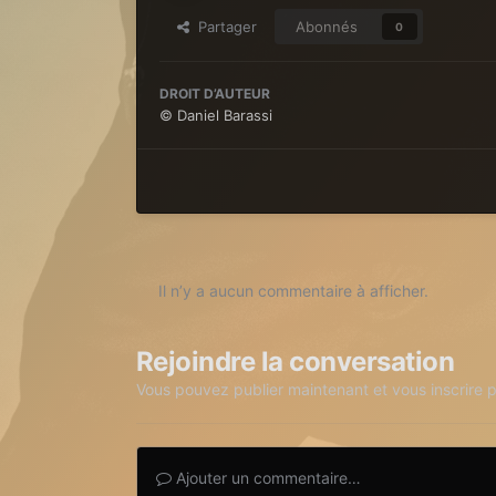
Partager
Abonnés
0
DROIT D’AUTEUR
© Daniel Barassi
Il n’y a aucun commentaire à afficher.
Rejoindre la conversation
Vous pouvez publier maintenant et vous inscrire 
Ajouter un commentaire…