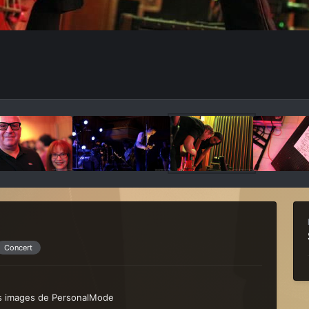
Concert
es images de PersonalMode