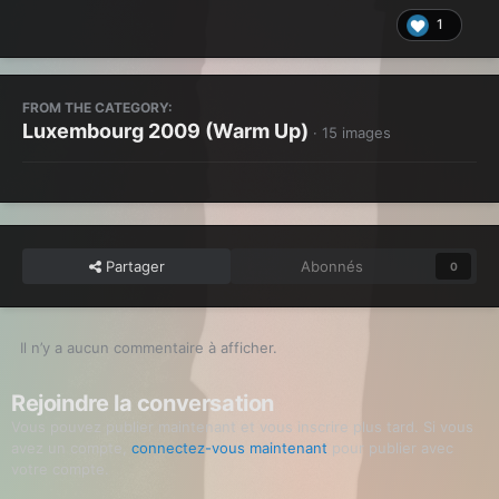
1
FROM THE CATEGORY:
Luxembourg 2009 (Warm Up)
· 15 images
Partager
Abonnés
0
Il n’y a aucun commentaire à afficher.
Rejoindre la conversation
Vous pouvez publier maintenant et vous inscrire plus tard. Si vous
avez un compte,
connectez-vous maintenant
pour publier avec
votre compte.