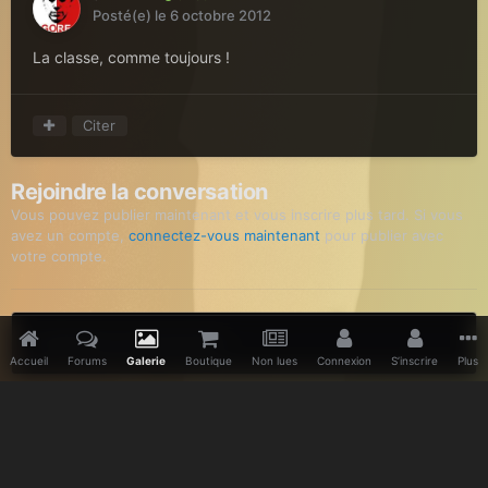
Posté(e)
le 6 octobre 2012
La classe, comme toujours !
Citer
Rejoindre la conversation
Vous pouvez publier maintenant et vous inscrire plus tard. Si vous
avez un compte,
connectez-vous maintenant
pour publier avec
votre compte.
Ajouter un commentaire…
Accueil
Forums
Galerie
Boutique
Non lues
Connexion
S’inscrire
Plus
Accueil
Galerie
Divers
Studio 2012
Dave Gahan 2012