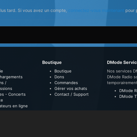
plus tard. Si vous avez un compte,
connectez-vous maintenant
pour p
Boutique
DMode Servic
ie
Boutique
Nos services D
chargements
Dons
DMode Radio s
ms /
Commandes
temporairemen
ssions
Gérer vos achats
DMode R
es - Concerts
Contact / Support
DMode T
te
sateurs en ligne
sement