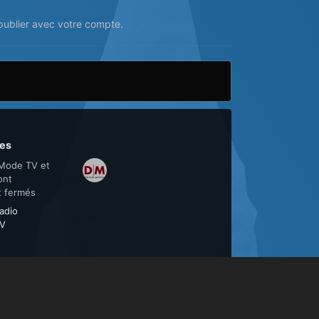
ublier avec votre compte.
es
Mode TV et
ont
t fermés
adio
V