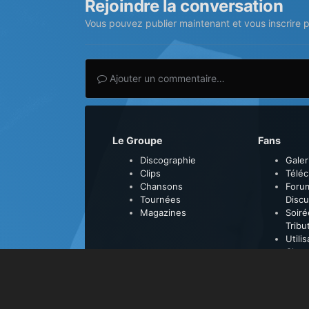
Rejoindre la conversation
Vous pouvez publier maintenant et vous inscrire 
Ajouter un commentaire…
Le Groupe
Fans
Discographie
Galer
Clips
Télé
Chansons
Foru
Tournées
Discu
Magazines
Soiré
Tribu
Utili
Clas