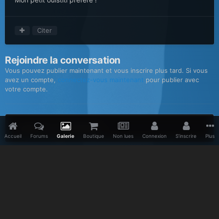
Citer
Rejoindre la conversation
Vous pouvez publier maintenant et vous inscrire plus tard. Si vous
avez un compte,
connectez-vous maintenant
pour publier avec
votre compte.
Ajouter un commentaire…
Accueil
Forums
Galerie
Boutique
Non lues
Connexion
S’inscrire
Plus
Accueil
Galerie
Divers
Angel
image
Facebook
Twitter
Youtube
Vimeo
Pinterest
IPS Theme
by
IPSFocus
Langue
Politique de confidentialité
Nous contacter