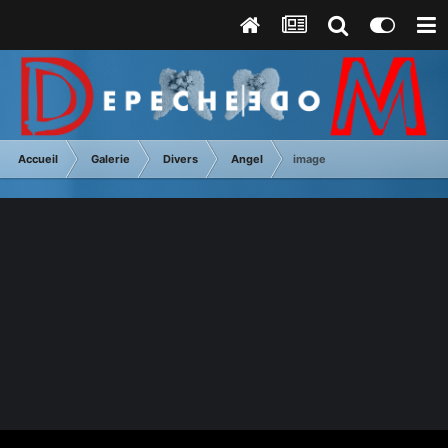
Accueil
Galerie
Divers
Angel
image