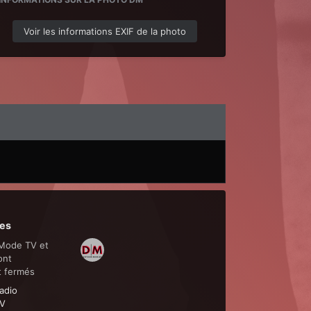
Voir les informations EXIF de la photo
es
Mode TV et
ont
t fermés
adio
V