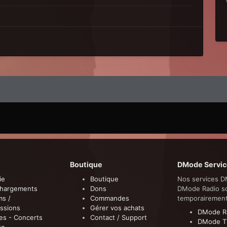
Boutique
DMode Servic
ie
Boutique
Nos services D
chargements
Dons
DMode Radio s
ms /
Commandes
temporairemen
ssions
Gérer vos achats
DMode R
es - Concerts
Contact / Support
DMode T
te