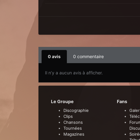
0 avis
0 commentaire
Il n’y a aucun avis à afficher.
Le Groupe
Fans
Discographie
Galer
Clips
Télé
Chansons
Foru
Tournées
Discu
Magazines
Soiré
Tribu