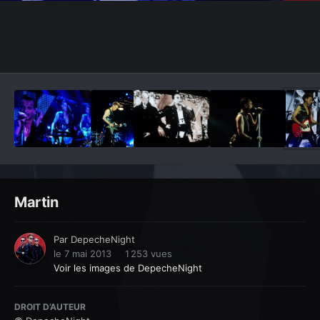
Outils des images
Martin
Par
DepecheNight
le 7 mai 2013
1 253 vues
Voir les images de DepecheNight
DROIT D’AUTEUR