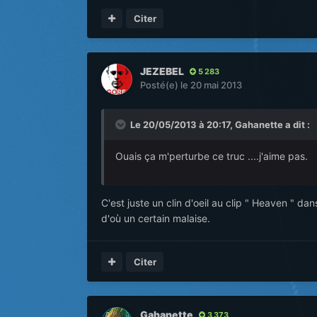
Citer
JEZEBEL
5 283
Posté(e)
le 20 mai 2013
Le 20/05/2013 à 20:17, Gahanette a dit :
Ouais ça m'perturbe ce truc ....j'aime pas.
C'est juste un clin d'oeil au clip " Heaven " d
d'où un certain malaise.
Citer
Gahanette
3 373