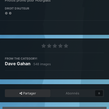
Photos promo pour Hourglass
DROIT D’AUTEUR
© ©
FROM THE CATEGORY:
Dave Gahan
· 548 images
Partager
Abonnés
0