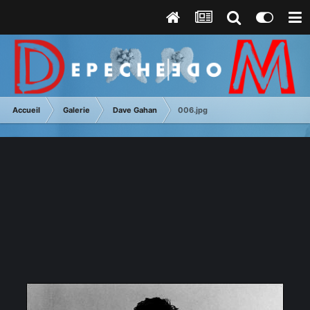
Accueil
Galerie
Dave Gahan
006.jpg