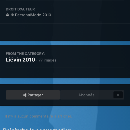
DROIT D’AUTEUR
© © PersonalMode 2010
FROM THE CATEGORY:
Liévin 2010
· 77 images
Partager
Abonnés
0
Il n’y a aucun commentaire à afficher.