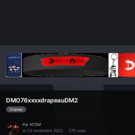
Outils des images
DMO76xxxxdrapeauDM2
Drapeau
Par
KFDM
le 23 novembre 2022
276 vues