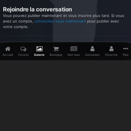
Rejoindre la conversation
Vous pouvez publier maintenant et vous inscrire plus tard. Si vous
avez un compte,
connectez-vous maintenant
pour publier avec
votre compte.
Ajouter un commentaire…
Accueil
Forums
Galerie
Boutique
Non lues
Connexion
S’inscrire
Plus
Accueil
Galerie
Merchandising officiel
2017 - 2018
Diver
Facebook
Twitter
Youtube
Vimeo
Pinterest
IPS Theme
by
IPSFocus
Langue
Politique de confidentialité
Nous contacter
www.depeche-mode.be
Powered by Invision Community