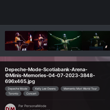
Outils des images
Depeche-Mode-Scotiabank-Arena-
©Minis-Memories-04-07-2023-3848-
696x465.jpg
Depeche Mode
Kelly Lee Owens
Memento Mori World Tour
Toronto
Concert
Par
PersonalMode