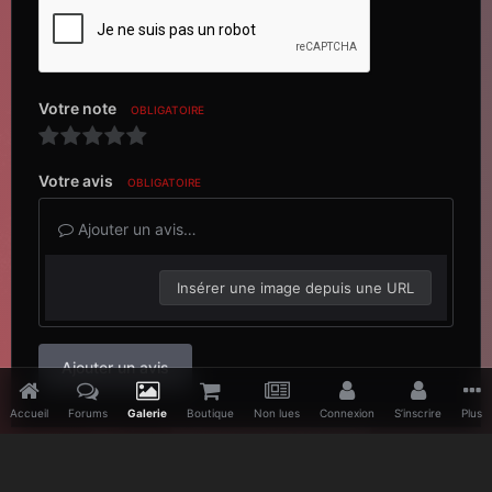
Votre note
OBLIGATOIRE
Votre avis
OBLIGATOIRE
Ajouter un avis…
Insérer une image depuis une URL
Ajouter un avis
Accueil
Forums
Galerie
Boutique
Non lues
Connexion
S’inscrire
Plus
Accueil
Galerie
Concerts
Memento Mori World Tour 2023