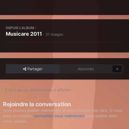
DEPUIS L’ALBUM :
Musicare 2011
· 31 images
Partager
Abonnés
0
Il n’y a aucun commentaire à afficher.
Rejoindre la conversation
Vous pouvez publier maintenant et vous inscrire plus tard. Si vous
avez un compte,
connectez-vous maintenant
pour publier avec
votre compte.