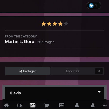
1
FROM THE CATEGORY:
Martin L. Gore
· 267 images
Partager
Abonnés
0
0 avis
Il n’y a aucun avis à afficher.