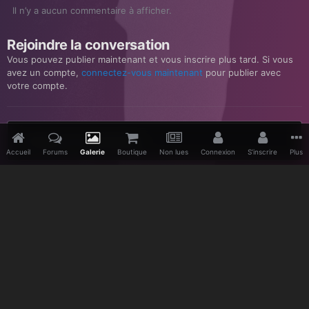
Il n’y a aucun commentaire à afficher.
Rejoindre la conversation
Vous pouvez publier maintenant et vous inscrire plus tard. Si vous
avez un compte,
connectez-vous maintenant
pour publier avec
votre compte.
Ajouter un commentaire…
Accueil
Forums
Galerie
Boutique
Non lues
Connexion
S’inscrire
Plus
Accueil
Galerie
Divers
Discographie
Heaven
Martin 
Facebook
Twitter
Youtube
Vimeo
Pinterest
IPS Theme
by
IPSFocus
Langue
Politique de confidentialité
Nous contacter
www.depeche-mode.be
Powered by Invision Community