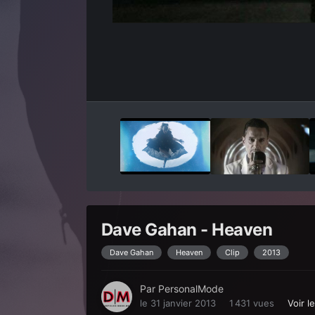
Dave Gahan - Heaven
Dave Gahan
Heaven
Clip
2013
Par
PersonalMode
le 31 janvier 2013
1 431 vues
Voir 