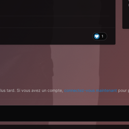
1
plus tard. Si vous avez un compte,
connectez-vous maintenant
pour p