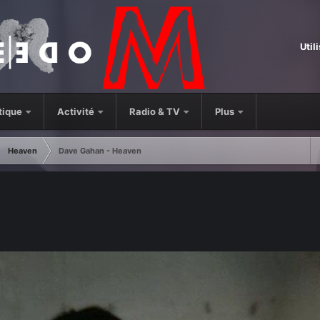
Util
tique
Activité
Radio & TV
Plus
Heaven
Dave Gahan - Heaven