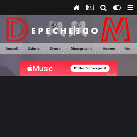
Accueil
Galerie
Divers
Discographie
Heaven
Heaven