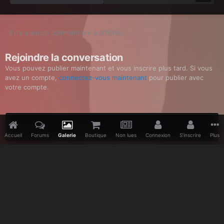
Il n’y a aucun commentaire à afficher.
Rejoindre la conversation
Vous pouvez publier maintenant et vous inscrire plus tard. Si vous
avez un compte,
connectez-vous maintenant
pour publier avec
votre compte.
Ajouter un commentaire…
Accueil
Forums
Galerie
Boutique
Non lues
Connexion
S’inscrire
Plus
Accueil
Galerie
Divers
Discographie
Heaven
Heaven
Facebook
Twitter
Youtube
Vimeo
Pinterest
IPS Theme
by
IPSFocus
Langue
Politique de confidentialité
Nous contacter
www.depeche-mode.be