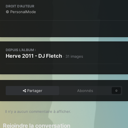
DROIT D’AUTEUR
© PersonalMode
DEPUIS L’ALBUM :
Herve 2011 - DJ Fletch
· 31 images
Partager
Abonnés
0
Il n’y a aucun commentaire à afficher.
Rejoindre la conversation