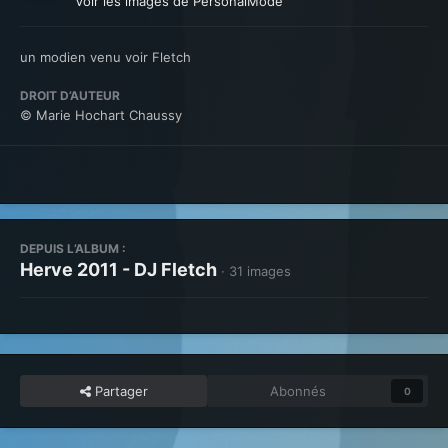
Voir les images de PersonalMode
un modien venu voir Fletch
DROIT D’AUTEUR
© Marie Hochart Chaussy
DEPUIS L’ALBUM :
Herve 2011 - DJ Fletch
· 31 images
Partager
Abonnés
0