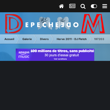
Accueil
Galerie
Divers
Herve 2011 - DJ Fletch
197203 21