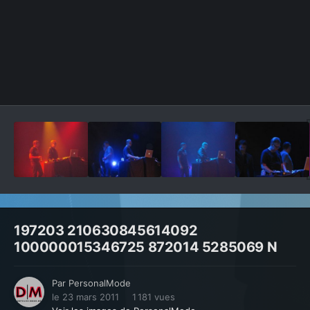
Outils des images
197203 210630845614092
100000015346725 872014 5285069 N
Par
PersonalMode
le 23 mars 2011
1 181 vues